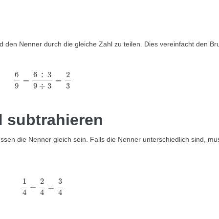
 den Nenner durch die gleiche Zahl zu teilen. Dies vereinfacht den Br
6
9
=
6
÷
3
9
÷
3
=
2
3
6
6
÷
3
2
=
=
3
9
9
÷
3
 subtrahieren
en die Nenner gleich sein. Falls die Nenner unterschiedlich sind, mu
1
4
+
2
4
=
3
4
1
2
3
+
=
4
4
4