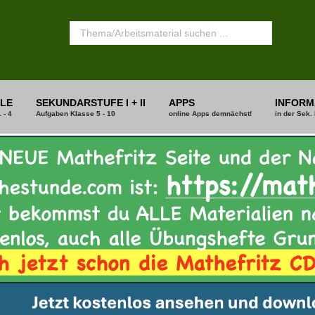
LE
SEKUNDARSTUFE I + II
APPS
INFORM
 - 4
Aufgaben Klasse 5 - 10
online Apps demnächst!
in der Sek. 