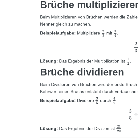
Brüche multipliziere
Beim Multiplizieren von Brüchen werden die Zähler m
Nenner gleich zu machen.
3
4
2
3
3
2
Beispielaufgabe:
Multipliziere
mit
.
4
3
2
3
1
2
1
Lösung:
Das Ergebnis der Multiplikation ist
.
2
Brüche dividieren
Beim Dividieren von Brüchen wird der erste Bruch 
Kehrwert eines Bruchs entsteht durch Vertausche
3
5
4
7
3
4
Beispielaufgabe:
Dividiere
durch
.
5
7
3
5
3
÷
5
21
20
21
Lösung:
Das Ergebnis der Division ist
.
20