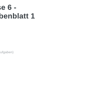
e 6 -
benblatt 1
aufgaben)