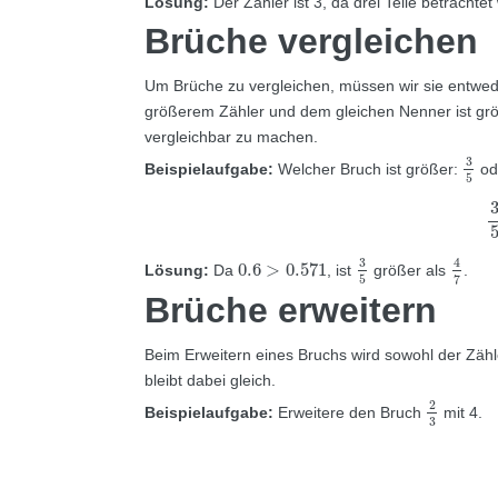
Lösung:
Der Zähler ist 3, da drei Teile betrachtet
Brüche vergleichen
Um Brüche zu vergleichen, müssen wir sie entwe
größerem Zähler und dem gleichen Nenner ist grö
vergleichbar zu machen.
3
5
3
Beispielaufgabe:
Welcher Bruch ist größer:
od
5
3
5
4
7
0.6
>
0.571
3
4
0.6
>
0.571
Lösung:
Da
, ist
größer als
.
5
7
Brüche erweitern
Beim Erweitern eines Bruchs wird sowohl der Zähler
bleibt dabei gleich.
2
3
2
Beispielaufgabe:
Erweitere den Bruch
mit 4.
3