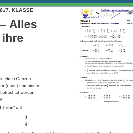
./7. KLASSE
– Alles
ihre
eile eines Ganzen
ler (oben) und einem
e betrachtet werden,
t.
 Teilen" auf:
3
4
3
4