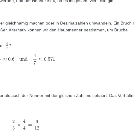
 werden, und der Nenner ist 4, da es insgesamt vier Teile gibt.
der gleichnamig machen oder in Dezimalzahlen umwandeln. Ein Bruch 
ßer. Alternativ können wir den Hauptnenner bestimmen, um Brüche
4
7
4
er
?
7
3
5
≈
0.6
und
4
7
≈
0.571
4
3
≈
0.6
und
≈
0.571
5
7
 als auch der Nenner mit der gleichen Zahl multipliziert. Das Verhältn
2
3
×
4
4
=
8
12
4
2
8
×
=
12
4
3