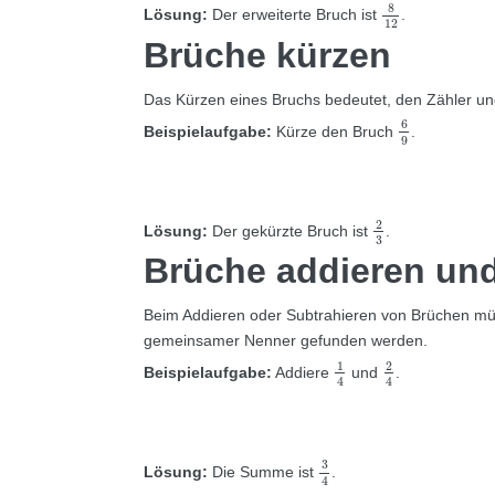
8
12
8
Lösung:
Der erweiterte Bruch ist
.
12
Brüche kürzen
Das Kürzen eines Bruchs bedeutet, den Zähler und
6
9
6
Beispielaufgabe:
Kürze den Bruch
.
9
2
3
2
Lösung:
Der gekürzte Bruch ist
.
3
Brüche addieren und
Beim Addieren oder Subtrahieren von Brüchen müss
gemeinsamer Nenner gefunden werden.
1
4
2
4
1
2
Beispielaufgabe:
Addiere
und
.
4
4
3
4
3
Lösung:
Die Summe ist
.
4