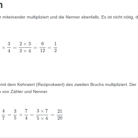
n
iteinander multipliziert und die Nenner ebenfalls. Es ist nicht nötig, d
2
3
×
3
4
=
2
×
3
3
×
4
=
6
12
=
1
2
2
×
3
6
1
3
×
=
=
=
12
2
4
3
×
4
mit dem Kehrwert (Reziprokwert) des zweiten Bruchs multipliziert. Der
n von Zähler und Nenner.
÷
4
7
=
3
5
×
7
4
=
3
×
7
5
×
4
=
21
20
4
7
3
×
7
21
3
=
×
=
=
4
5
20
7
5
×
4