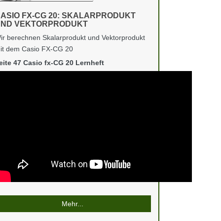
ASIO FX-CG 20: SKALARPRODUKT
ND VEKTORPRODUKT
ir berechnen Skalarprodukt und Vektorprodukt
it dem Casio FX-CG 20
eite 47 Casio fx-CG 20 Lernheft
Mehr...