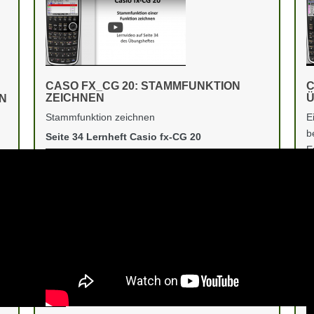
CASO FX_CG 20: STAMMFUNKTION
C
ZEICHNEN
N
Stammfunktion zeichnen
E
b
Seite 34 Lernheft Casio fx-CG 20
E
a
S