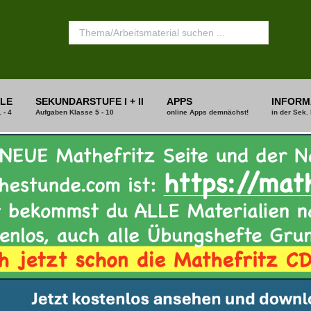
LE
SEKUNDARSTUFE I + II
APPS
INFORM
 - 4
Aufgaben Klasse 5 - 10
online Apps demnächst!
in der Sek. 