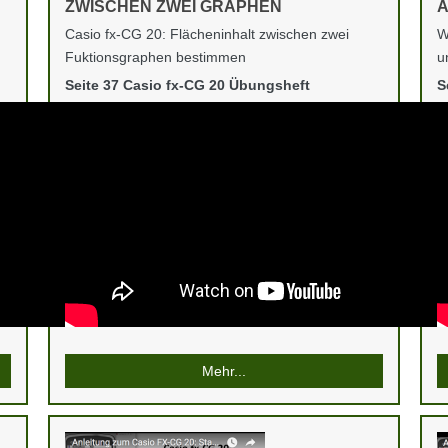
ZWISCHEN ZWEI GRAPHEN
A
Casio fx-CG 20: Flächeninhalt zwischen zwei
W
Fuktionsgraphen bestimmen
u
Seite 37 Casio fx-CG 20 Übungsheft
S
Mehr...