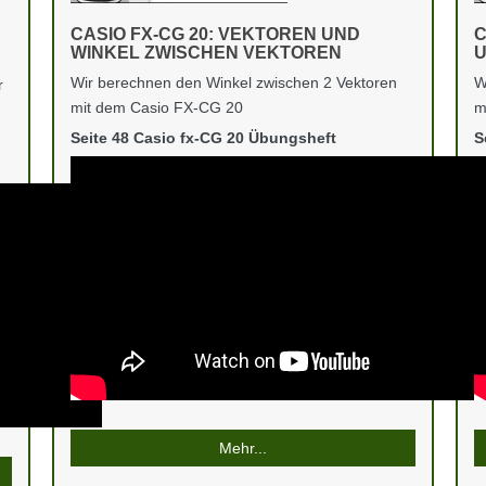
CASIO FX-CG 20: VEKTOREN UND
C
WINKEL ZWISCHEN VEKTOREN
U
Wir berechnen den Winkel zwischen 2 Vektoren
W
r
mit dem Casio FX-CG 20
m
Seite 48 Casio fx-CG 20 Übungsheft
S
Mehr...