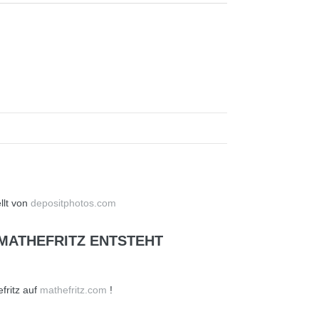
llt von
depositphotos.com
MATHEFRITZ ENTSTEHT
fritz auf
mathefritz.com
!