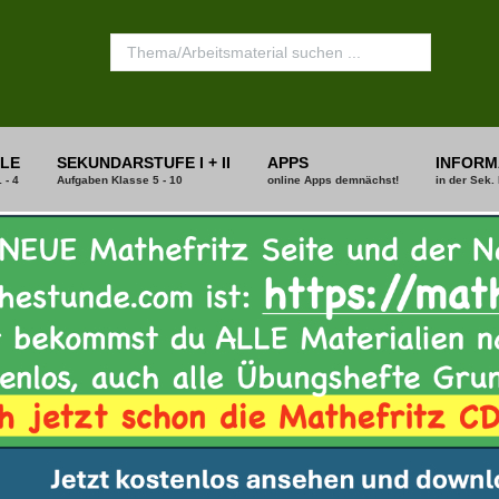
LE
SEKUNDARSTUFE I + II
APPS
INFORM
 - 4
Aufgaben Klasse 5 - 10
online Apps demnächst!
in der Sek. 