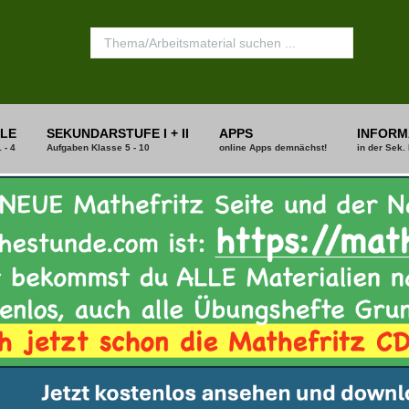
LE
SEKUNDARSTUFE I + II
APPS
INFORM
 - 4
Aufgaben Klasse 5 - 10
online Apps demnächst!
in der Sek. 