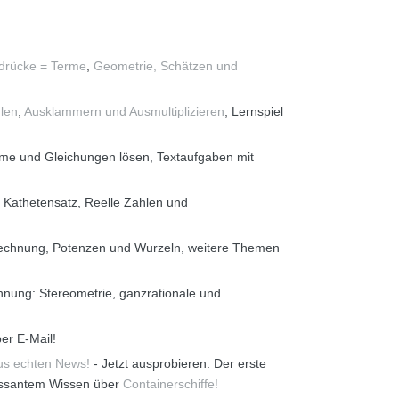
rücke = Terme
,
Geometrie,
Schätzen und
len
,
Ausklammern und Ausmultiplizieren
, Lernspiel
rme und Gleichungen lösen, Textaufgaben mit
Kathetensatz, Reelle Zahlen und
 rechnung, Potenzen und Wurzeln, weitere Themen
hnung: Stereometrie, ganzrationale und
er E-Mail!
us echten News!
- Jetzt ausprobieren. Der erste
essantem Wissen über
Containerschiffe!