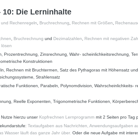
10: Die Lerninhalte
 und Rechenregeln
,
Bruchrechnung
,
Rechnen mit Größen
,
Rechenausd
chnen
,
Bruchrechnung
und
Dezimalzahlen
,
Rechnen mit negativen Zah
 lösen
n, Prozentrechnung, Zinsrechnung, Wahr- scheinlichkeitsrechnung, Te
ometrische Konstruktionen
n, Rechnen mit Bruchtermen, Satz des Pythagoras mit Höhensatz und 
leichungssysteme, Strahlensatz
tische Funktionen, Parabeln, Polynomdivision, Wahrscheinlichkeits-
echnung, Reelle Exponenten, Trigonometrische Funktionen, Körperberec
 Nutze hierzu unser
Kopfrechnen Lernprogramm
mit 2 Seiten pro Tag p
Sekundarstufe:
Textaufgaben aus Nachrichten, Anwendungsaufgaben a
s Wasser läuft das ganze Jahr über.
Oder die neue Aufgabe mit inter