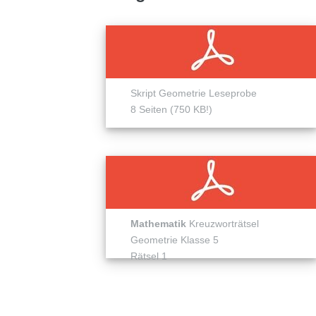
Skript Geometrie Leseprobe
8 Seiten (750 KB!)
Mathematik
Kreuzworträtsel
Geometrie Klasse 5
Rätsel 1