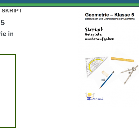
 SKRIPT
 5
ie in
e