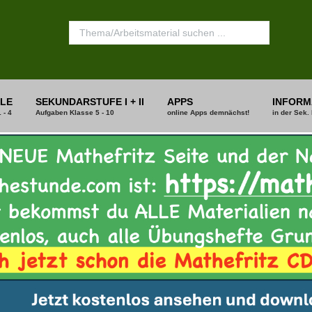
LE
SEKUNDARSTUFE I + II
APPS
INFORM
 - 4
Aufgaben Klasse 5 - 10
online Apps demnächst!
in der Sek. 