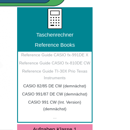
Taschenrechner
Reference Books
Reference Guide CASIO fx-991DE X
Reference Guide CASIO fx-810DE CW
Reference Guide TI-30X Prio Texas
Instruments
CASIO 82/85 DE CW (demnächst)
CASIO 991/87 DE CW (demnächst)
CASIO 991 CW (Int. Version)
(demnächst)
...
Aufgaben Klasse 1