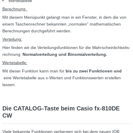
Wertetabelle
Berechnung:
Mit diesem Menüpunkt gelangt man in ein Fenster, in dem die von
einem Taschen­rechner bekannten „nor­malen“ mathe­ma­tischen
Berech­nungen durchgeführt werden.
Verteilung:
Hier finden wir die Ver­teilungsfunktionen für die Wahrscheinlich­keits­
rech­nung:
Normalverteilung
und Binomial­ver­tei­lung
.
Wertetabelle:
Mit dieser Funktion kann man für
bis zu zwei Funk­tionen
und
eine Wertetabelle aus x-Werten und Funktionswerten erstellen
lassen.
Die CATALOG-Taste beim Casio fx-810DE
CW
Viele bekannte Funktionen verbergen sich bei dem neuen IQB