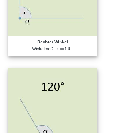
Rechter Winkel
=
90
°
Winkelmaß:
α
α
=
90
°