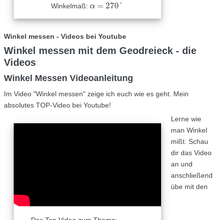
=
270
°
Winkelmaß:
α
α
=
270
°
Winkel messen - Videos bei Youtube
Winkel messen mit dem Geodreieck - die
Videos
Winkel Messen Videoanleitung
Im Video "Winkel messen" zeige ich euch wie es geht. Mein
absolutes TOP-Video bei Youtube!
Lerne wie
man Winkel
mißt. Schau
dir das Video
an und
anschließend
übe mit den