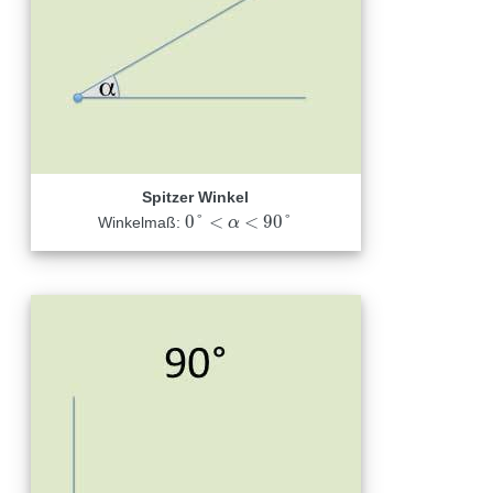
Spitzer Winkel
0
°
<
<
90
°
Winkelmaß:
0
°
<
α
<
90
α
°