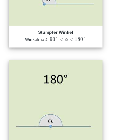
Stumpfer Winkel
90
°
<
<
180
°
Winkelmaß:
90
°
<
α
<
180
α
°