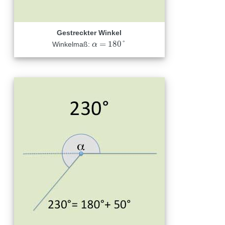
Gestreckter Winkel
=
180
°
Winkelmaß:
α
α
=
180
°