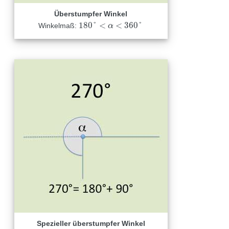
Überstumpfer Winkel
180
°
<
<
360
°
Winkelmaß:
180
°
<
α
<
360
α
°
Spezieller überstumpfer Winkel