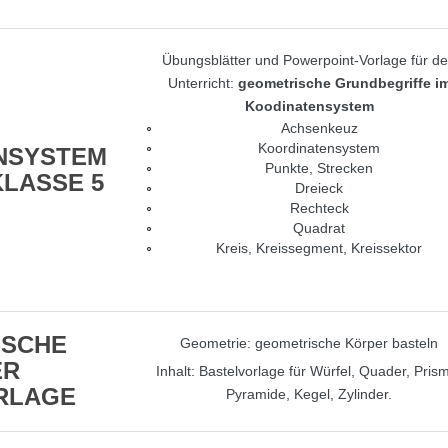
Übungsblätter und Powerpoint-Vorlage für d
Unterricht:
geometrische Grundbegriffe i
Koodinatensystem
Achsenkeuz
Koordinatensystem
NSYSTEM
Punkte, Strecken
LASSE 5
Dreieck
Rechteck
Quadrat
Kreis, Kreissegment, Kreissektor
ISCHE
Geometrie: geometrische Körper basteln
ER
Inhalt: Bastelvorlage für Würfel, Quader, Pris
RLAGE
Pyramide, Kegel, Zylinder.