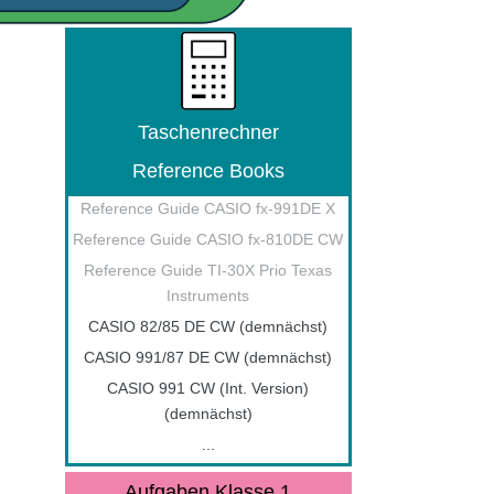
Taschenrechner
Reference Books
Reference Guide CASIO fx-991DE X
Reference Guide CASIO fx-810DE CW
Reference Guide TI-30X Prio Texas
Instruments
CASIO 82/85 DE CW (demnächst)
CASIO 991/87 DE CW (demnächst)
CASIO 991 CW (Int. Version)
(demnächst)
...
Aufgaben Klasse 1