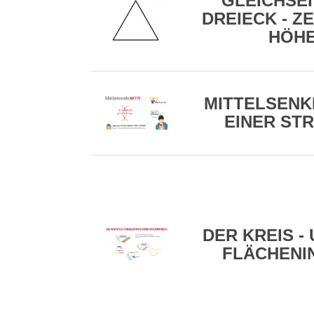
GLEICHSEI
DREIECK - Z
HÖH
MITTELSEN
EINER ST
DER KREIS -
FLÄCHENI