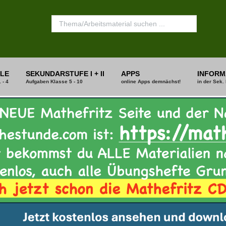
LE
SEKUNDARSTUFE I + II
APPS
INFORM
 - 4
Aufgaben Klasse 5 - 10
online Apps demnächst!
in der Sek. 