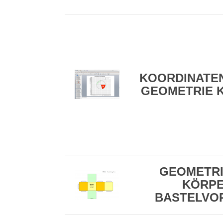
KOORDINATE
GEOMETRIE K
GEOMETR
KÖRP
BASTELVO