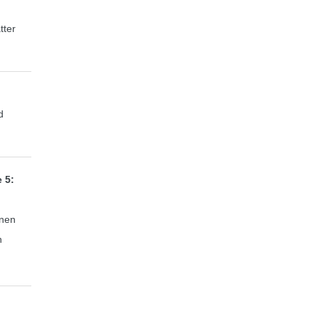
tter
d
 5:
hnen
n