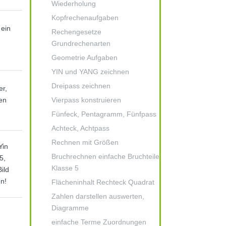
Wiederholung
Kopfrechenaufgaben
 ein
Rechengesetze
n
Grundrechenarten
Geometrie Aufgaben
YIN und YANG zeichnen
Dreipass zeichnen
er,
nen
Vierpass konstruieren
Fünfeck, Pentagramm, Fünfpass
Achteck, Achtpass
Rechnen mit Größen
Yin
Bruchrechnen einfache Bruchteile
5,
Klasse 5
ild
n!
Flächeninhalt Rechteck Quadrat
Zahlen darstellen auswerten,
Diagramme
einfache Terme Zuordnungen