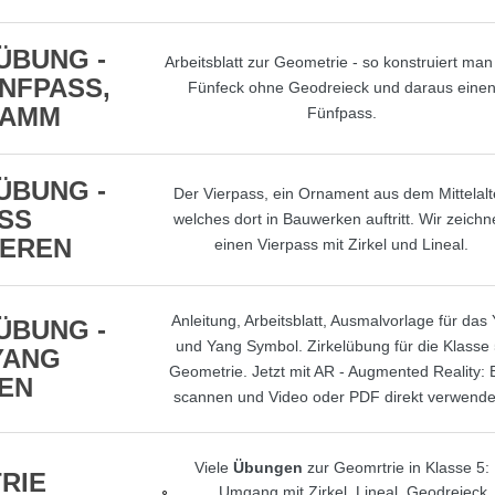
ÜBUNG -
Arbeitsblatt zur Geometrie - so konstruiert man
NFPASS,
Fünfeck ohne Geodreieck und daraus eine
RAMM
Fünfpass.
ÜBUNG -
Der Vierpass, ein Ornament aus dem Mittelalt
SS
welches dort in Bauwerken auftritt. Wir zeich
IEREN
einen Vierpass mit Zirkel und Lineal.
Anleitung, Arbeitsblatt, Ausmalvorlage für das 
ÜBUNG -
und Yang Symbol. Zirkelübung für die Klasse 
YANG
Geometrie. Jetzt mit AR - Augmented Reality: B
EN
scannen und Video oder PDF direkt verwende
Viele
Übungen
zur Geomrtrie in Klasse 5:
RIE
Umgang mit Zirkel, Lineal, Geodreieck