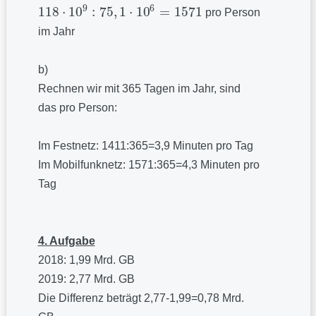
9
6
118
⋅
10
:
75
,
1
⋅
10
=
1571
pro Person
118
·
10
9
:
75
,
1
⋅
10
6
=
1571
im Jahr
b)
Rechnen wir mit 365 Tagen im Jahr, sind
das pro Person:
Im Festnetz: 1411:365=3,9 Minuten pro Tag
Im Mobilfunknetz: 1571:365=4,3 Minuten pro
Tag
4. Aufgabe
2018: 1,99 Mrd. GB
2019: 2,77 Mrd. GB
Die Differenz beträgt 2,77-1,99=0,78 Mrd.