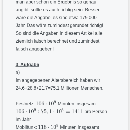
man aber schon ein Ergebnis so genau
angibt, sollte es auch richtig sein. Besser
wäre die Angabe: es sind etwa 179 000
Jahr. Das wäre zumindest gerundet richtig!
So sind die Angaben in diesem Artikel alle
ziemlich falsch berechnet und zumindest
falsch angegeben!
3. Aufgabe
a)
Im angegebenen Altersbereich haben wir
24,6+28,8+21,7=75,1 Millionen Menschen.
9
106
⋅
10
Festnetz:
Minuten insgesamt
106
·
10
9
9
6
106
⋅
10
:
75
,
1
⋅
10
=
1411
pro Person
106
·
10
9
:
75
,
1
⋅
10
6
=
1411
im Jahr
9
118
⋅
10
Mobilfunk:
Minuten insgesamt
118
·
10
9