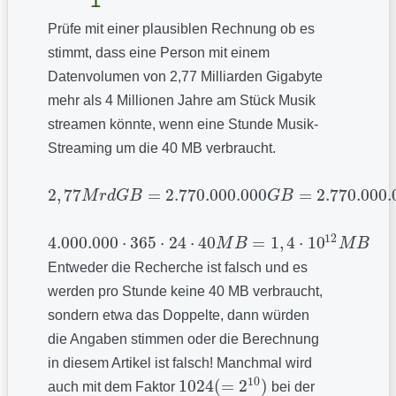
1
Prüfe mit einer plausiblen Rechnung ob es
stimmt, dass eine Person mit einem
Datenvolumen von 2,77 Milliarden Gigabyte
mehr als 4 Millionen Jahre am Stück Musik
streamen könnte, wenn eine Stunde Musik-
Streaming um die 40 MB verbraucht.
2
,
77
=
2.770.000.000
=
2.770.000.
M
r
d
G
B
G
B
2
,
77
M
r
d
G
B
=
2.770.000.000
G
B
=
2.770.000.000.000
M
B
=
12
4.000.000
⋅
365
⋅
24
⋅
40
=
1
,
4
⋅
10
M
B
M
B
4.000.000
⋅
365
⋅
24
⋅
40
M
B
=
1
,
4
⋅
10
12
M
B
Entweder die Recherche ist falsch und es
werden pro Stunde keine 40 MB verbraucht,
sondern etwa das Doppelte, dann würden
die Angaben stimmen oder die Berechnung
in diesem Artikel ist falsch! Manchmal wird
10
1024
(
=
2
)
auch mit dem Faktor
bei der
1024
(
=
2
10
)