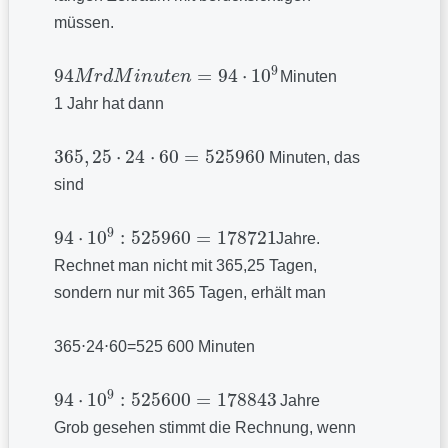
müssen.
9
94
=
94
⋅
10
M
r
d
M
i
n
u
t
e
n
Minuten
94
M
r
d
M
i
n
u
t
e
n
=
94
⋅
10
9
1 Jahr hat dann
365
,
25
⋅
24
⋅
60
=
525
960
Minuten, das
365
,
25
⋅
24
⋅
60
=
525
960
sind
9
94
⋅
10
:
525960
=
178721
Jahre.
94
·
10
9
:
525960
=
178721
Rechnet man nicht mit 365,25 Tagen,
sondern nur mit 365 Tagen, erhält man
365⋅24⋅60=525 600 Minuten
9
94
⋅
10
:
525600
=
178843
Jahre
94
·
10
9
:
525600
=
178843
Grob gesehen stimmt die Rechnung, wenn