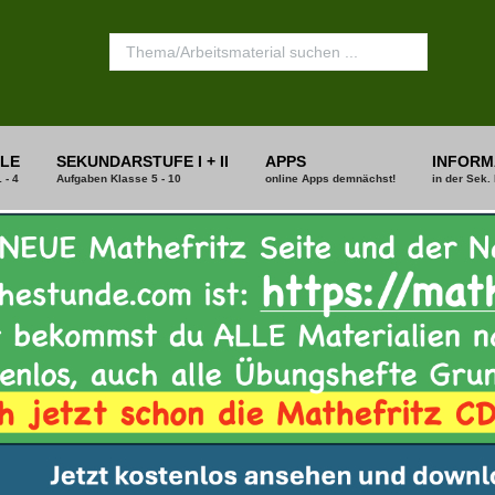
LE
SEKUNDARSTUFE I + II
APPS
INFORM
 - 4
Aufgaben Klasse 5 - 10
online Apps demnächst!
in der Sek. 