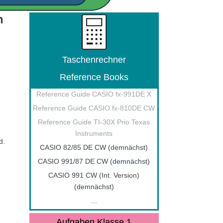
n
Taschenrechner
Reference Books
Reference Guide CASIO fx-991DE X
Reference Guide CASIO fx-810DE CW
Reference Guide TI-30X Prio Texas
Instruments
d.
CASIO 82/85 DE CW (demnächst)
CASIO 991/87 DE CW (demnächst)
CASIO 991 CW (Int. Version)
(demnächst)
...
Aufgaben Klasse 1